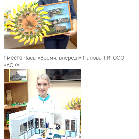
1 место
Часы «Время, вперед!» Панова Т.И. ООО
«АСК»