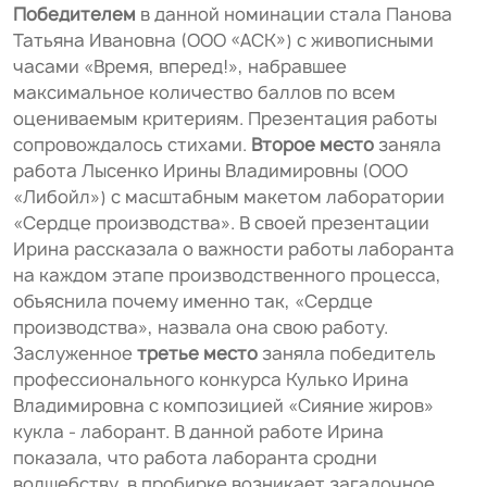
Победителем
в данной номинации стала Панова
Татьяна Ивановна (ООО «АСК») с живописными
часами «Время, вперед!», набравшее
максимальное количество баллов по всем
оцениваемым критериям. Презентация работы
сопровождалось стихами.
Второе место
заняла
работа Лысенко Ирины Владимировны (ООО
«Либойл») с масштабным макетом лаборатории
«Сердце производства». В своей презентации
Ирина рассказала о важности работы лаборанта
на каждом этапе производственного процесса,
объяснила почему именно так, «Сердце
производства», назвала она свою работу.
Заслуженное
третье место
заняла победитель
профессионального конкурса Кулько Ирина
Владимировна с композицией «Сияние жиров»
кукла - лаборант. В данной работе Ирина
показала, что работа лаборанта сродни
волшебству, в пробирке возникает загадочное