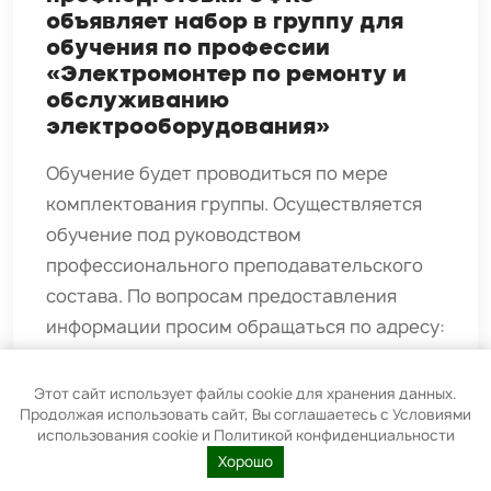
объявляет набор в группу для
обучения по профессии
«Электромонтер по ремонту и
обслуживанию
электрооборудования»
Обучение будет проводиться по мере
комплектования группы. Осуществляется
обучение под руководством
профессионального преподавательского
состава. По вопросам предоставления
информации просим обращаться по адресу:
г. Алексеевка, ул. Тимирязева, д. 3А или по
телефонам: 8-980-370-35-85 Также, заявку
Этот сайт использует файлы cookie для хранения данных.
Продолжая использовать сайт, Вы соглашаетесь с Условиями
на обучение можно подать на сайте
использования cookie и Политикой конфиденциальности
https://uc.efko.ru, отправить на адрес
Хорошо
электронной почты o.lukyanova@efko.ru.