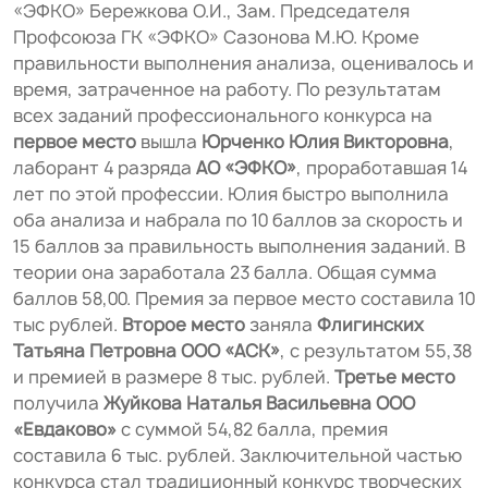
«ЭФКО» Бережкова О.И., Зам. Председателя
Профсоюза ГК «ЭФКО» Сазонова М.Ю. Кроме
правильности выполнения анализа, оценивалось и
время, затраченное на работу. По результатам
всех заданий профессионального конкурса на
первое место
вышла
Юрченко Юлия Викторовна
,
лаборант 4 разряда
АО «ЭФКО»
, проработавшая 14
лет по этой профессии. Юлия быстро выполнила
оба анализа и набрала по 10 баллов за скорость и
15 баллов за правильность выполнения заданий. В
теории она заработала 23 балла. Общая сумма
баллов 58,00. Премия за первое место составила 10
тыс рублей.
Второе место
заняла
Флигинских
Татьяна Петровна ООО «АСК»
, с результатом 55,38
и премией в размере 8 тыс. рублей.
Третье место
получила
Жуйкова Наталья Васильевна ООО
«Евдаково»
с суммой 54,82 балла, премия
составила 6 тыс. рублей. Заключительной частью
конкурса стал традиционный конкурс творческих