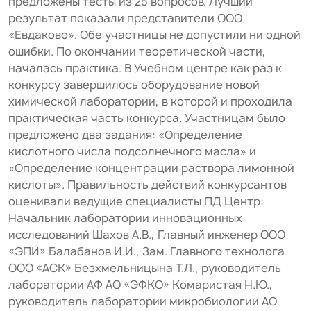
предложены тесты из 25 вопросов. Лучший
результат показали представители ООО
«Евдаково». Обе участницы не допустили ни одной
ошибки. По окончании теоретической части,
началась практика. В Учебном центре как раз к
конкурсу завершилось оборудование новой
химической лаборатории, в которой и проходила
практическая часть конкурса. Участницам было
предложено два задания: «Определение
кислотного числа подсолнечного масла» и
«Определение концентрации раствора лимонной
кислоты». Правильность действий конкурсантов
оценивали ведущие специалисты ПД Центр:
Начальник лаборатории инновационных
исследований Шахов А.В., Главный инженер ООО
«ЭПИ» Балабанов И.И., Зам. Главного технолога
ООО «АСК» Безхмельницына Т.Л., руководитель
лаборатории АФ АО «ЭФКО» Комаристая Н.Ю.,
руководитель лаборатории микробиологии АО