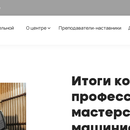
е
ельной
О центре
Преподаватели-наставники
Итоги к
професс
мастер
машини