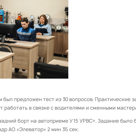
м был предложен тест из 30 вопросов. Практические 
ут работать в связке с водителями и сменными масте
адний борт на автоприеме У 15 УРВС». Задание было 
р АО «Элеватор» 2 мин 35 сек.