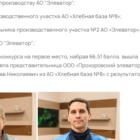
производству АО "Элеватор";
зводственного участка АО «Хлебная база №8»;
ьника производственного участка №2 АО «Элеватор»
О "Элеватор";
конкурса на первое место, набрав 66,51 балла, выш
няла представительница ООО «Прохоровский элеватор
лав Николаевич из АО «Хлебная база №8» с результат