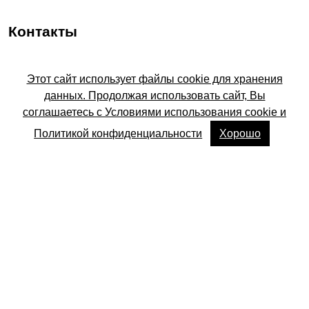
Контакты
Адрес
Этот сайт использует файлы cookie для хранения
Белгородская область, Алексеевка, улица
данных. Продолжая использовать сайт, Вы
Тимирязева, 3А
соглашаетесь с Условиями использования cookie и
Email
Политикой конфиденциальности
Хорошо
profcentr@efko.ru
По вопросам трудоустройства
8-800-775-50-30
8-958-100-21-75
По вопросам обучения
8-915-570-31-13