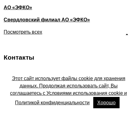
АО «ЭФКО»
Свердловский филиал АО «ЭФКО»
Посмотреть всех
Контакты
Адрес
Этот сайт использует файлы cookie для хранения
Белгородская область, Алексеевка, улица
данных. Продолжая использовать сайт, Вы
Тимирязева, 3А
соглашаетесь с Условиями использования cookie и
Email
Политикой конфиденциальности
Хорошо
profcentr@efko.ru
По вопросам трудоустройства
8-800-775-50-30
8-958-100-21-75