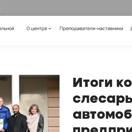
е
ельной
О центре
Преподаватели-наставники
Итоги к
слесарь
автомо
предпри