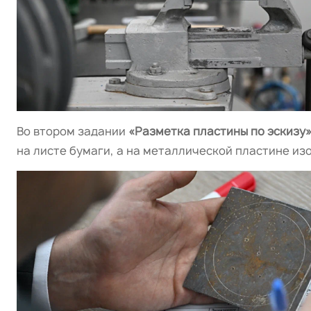
Во втором задании
«Разметка пластины по эскизу
на листе бумаги, а на металлической пластине из